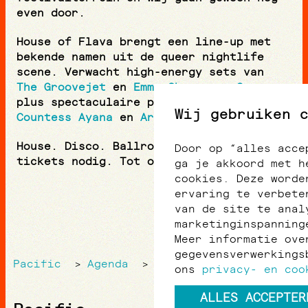
even door.
House of Flava brengt een line-up met
bekende namen uit de queer nightlife
scene. Verwacht high-energy sets van
The Groovejet
en
Emma Champagne Queen
,
plus spectaculaire performances van
Wij gebruiken 
Countess Ayana
en
Aryelle Hopelezz
.
House. Disco. Ballroom energy. Geen
Door op “alles acce
tickets nodig. Tot op de dansvloer.
ga je akkoord met h
cookies. Deze worde
ervaring te verbete
van de site te anal
marketinginspanning
Meer informatie ove
gegevensverwerkings
Pacific
Agenda
House of Flava
>
>
ons
privacy- en coo
ALLES ACCEPTER